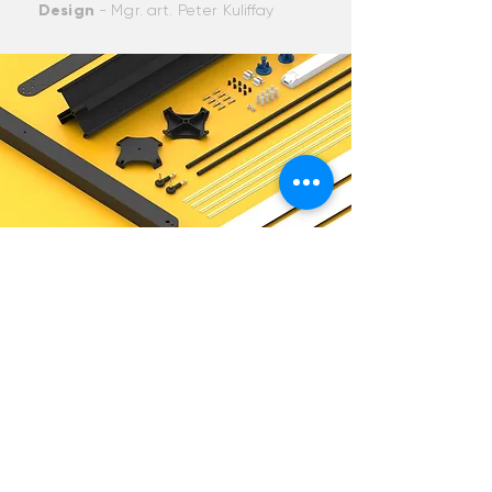
Design
- Mgr. art. Peter Kuliffay
Sledujte nás
Ochrana osobných údajov
Všeobecné obchodné podmienky
Informácie
Kde nás nájdete