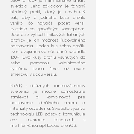
360+ a 180+ je minimalistiké smart
svietidlo. Jeho základom je ťahaný
hliníkový profil, ktorý je navrhnutý
tak, aby z jedného kusu profilu
vznikol čo najväčší počet verzií
svietidla so spoločným konceptom.
Jednou z výhod hliníkových ťahaných
profilov je ich možnosť ľubovoľného
nastavenia. Jeden kus tohto profilu
tvorí dvojsmerové nástenné svietidlo
180+. Dva kusy profilu vsunutých do
seba pomocou koľajnicového
systému tvoria štvor až osem
smerovú, visiacu verziu.
Každý z difúznych panelov/smerov
svietenia je možné samostatne
stmievať a kombinovať pre
nastavenie ideálneho smeru a
intenzity osvetlenia. Svietidlo využíva
technológiu LED pásov a komunikuje
cez rozhranie bluetooth s
multifunkčnou aplikáciou pre iOS.