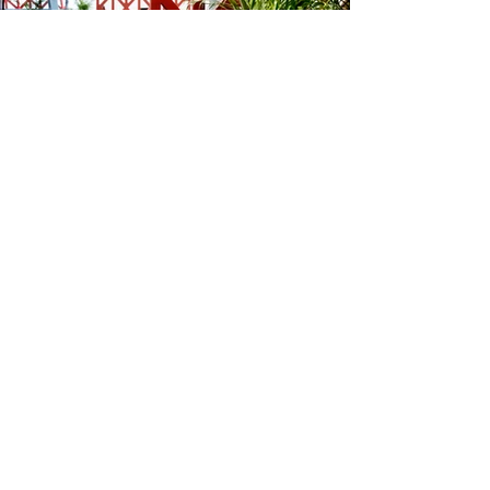
Folgen Sie uns
Der Schutz personenbezogener Daten
Allgemeine Geschäftsbedingungen
Information
Wo finden Sie uns
Na Zigmund šachtu 23
info@millhill.sk
969 01 Banská Štiavnica
+421 949 353 200
Slowakei
millhill s.r.o.
IČO:
50 640 461